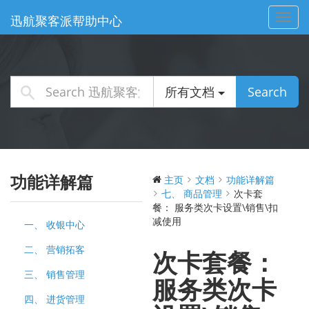
Toggl
迅航聚客派帮助中心
navig
所有文档
Search
功能详解篇
主页
文档
功能详解篇
七、 商品管理
次卡套
餐：​​ 服务类次卡设置\销售\扣
减使用
一、 收银中心
二、 营销拓客
次卡套餐：​​
三、 销售管理
服务类次卡
四、 进货管理