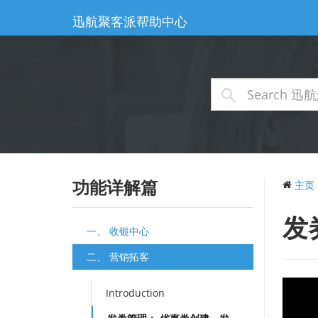
迅航聚客派帮助中心
功能详解篇
主页
发
一、 收银中心
二、 营销拓客
Introduction