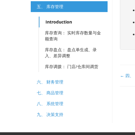
五、 库存管理
Introduction
​库存查询：​​ 实时库存数量与金
额查询
库存盘点：​​ 盘点单生成、录
入、差异调整
库存调拨：​​ 门店/仓库间调货
文
← 四、
六、 财务管理
档
导
七、 商品管理
航
八、 系统管理
九、 决策支持