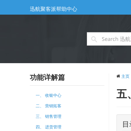
迅航聚客派帮助中心
功能详解篇
主页
五
一、 收银中心
二、 营销拓客
三、 销售管理
四、 进货管理